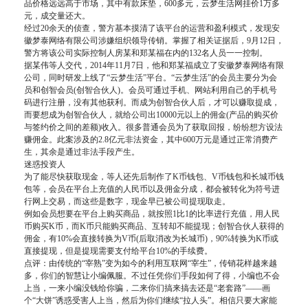
品价格远远高于市场，其中有款床垫，600多元，云梦生活网挂价1万多
元，成交量还大。
经过20余天的侦查，警方基本摸清了该平台的运营和盈利模式，发现安
徽梦泰网络有限公司涉嫌组织领导传销。掌握了相关证据后，9月12日，
警方将该公司实际控制人房某和郑某福在内的132名人员一一控制。
据某伟等人交代，2014年11月7日，他和郑某福成立了安徽梦泰网络有限
公司，同时研发上线了“云梦生活”平台。“云梦生活”的会员主要分为会
员和创智会员(创智合伙人)。会员可通过手机、网站利用自己的手机号
码进行注册，没有其他获利。而成为创智合伙人后，才可以赚取提成，
而要想成为创智合伙人，就给公司出10000元以上的佣金(产品的购买价
与签约价之间的差额)收入。很多普通会员为了获取回报，纷纷想方设法
赚佣金。此案涉及的2.8亿元非法资金，其中600万元是通过正常消费产
生，其余是通过非法手段产生。
迷惑投资人
为了能尽快获取现金，等人还先后制作了K币钱包、V币钱包和长城币钱
包等，会员在平台上充值的人民币以及佣金分成，都会被转化为符号进
行网上交易，而这些是数字，现金早已被公司提现取走。
例如会员想要在平台上购买商品，就按照1比1的比率进行充值，用人民
币购买K币，而K币只能购买商品、互转却不能提现；创智合伙人获得的
佣金，有10%会直接转换为V币(后取消改为长城币)，90%转换为K币或
直接提现，但是提现需要支付给平台10%的手续费。
点评：由传统的“宰熟”变为如今的利用互联网“宰生”，传销花样越来越
多，你们的智慧让小编佩服。不过任凭你们手段如何了得，小编也不会
上当，一来小编没钱给你骗，二来你们搞来搞去还是“老套路”——画
个“大饼”诱惑受害人上当，然后为你们继续“拉人头”。相信只要大家能