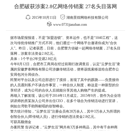
合肥破获涉案2.8亿网络传销案 27名头目落网
2015年10月11日
湖南景煌网络科技有限公司
www.0731jianzhan.com
据市场星报报道，不是“加盟连锁”、资本运作，也不是“1040工程”，这
次与传统传销推广方式不同，他们通过一个网络平台邀请你成为“合伙
人”。昨日，记者获悉，日前，合肥警方侦破一起网络传销案，27名头目
落网，涉案非法资金2.8亿元。
具体：1个平台2年交易2.8亿元
今年8月12日，合肥市工商局在经过前期行政调查后，认定“云梦生活”隶
属的安徽梦泰网络有限公司涉嫌传销活动，便将该线索移送给合肥市公
安局包河分局侦办。
民警对平台以及公司总部进行了摸排，发现了其中的蹊跷——负责接待
的人员遇到客户不谈合作事宜，一种合伙人制度，称这是一种新型的分
享经济，成为公司的合伙人后就能分享其他人购物产生的提成。
再细入了解发现，该公司于2014年11月成立。2015年9月，曾作为企业培
训讲师的房某加入公司并出任CEO，在多个场合为传销活动进行宣讲，
例如台湾歌手助阵献唱的创智峰会。
警方统计得知，“云梦生活”注册会员有28万余人，其中3万余人为所谓的
创智合伙人(即传销人员)，进行传销的违法资金2.8亿元。
可获高额佣金
办案民警 告诉记者，“云梦生活”网共有3万多种商品，其中有千余种商