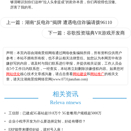
够清晰识别你们这种“拉人头拿提成”的欺诈本质，你们再狡猾也没辙。
厉害了我的哥。
上一篇：
湖南“反电诈”揭牌 遭遇电信诈骗请拨96110
下一篇：
谷歌投资瑞典VR游戏开发商
声明：本页内容由湖南景煌网络通过网络收集编辑所得，所有资料仅供用户
参考；本站不拥有所有权，也不承认相关法律责任。如您认为本网页中有涉
嫌抄写的内容，请及时与我们联系进行举报，并提供相关证据，工作人员会
在5个工作日内联系您，一经查实，本站将立刻删除涉嫌侵权内容。如果您对
网站优化
核心技术文章感兴趣，请点击查看
网站建设
和
网站推广
的相关文
章，请关注湖南景煌网络官网(www.0731jianzhan.com)
相关资讯
Releva ntnews
工信部：已建成5G基站超19.8万个 5G套餐用户规模超5000万
企业小程序开发为什么要选择定制，好处有哪些？
ERP能带来哪些好处，请对号入座！