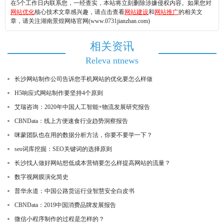
在5个工作日内联系您，一经查实，本站将立刻删除涉嫌侵权内容。如果您对
网站优化
核心技术文章感兴趣，请点击查看
网站建设
和
网站推广
的相关文
章，请关注湖南景煌网络官网(www.0731jianzhan.com)
相关资讯
Releva ntnews
长沙网站制作公司告诉您手机网站的优化要怎么样做
H5响应式网站制作要坚持4个原则
艾瑞咨询：2020年中国人工智能+物流发展研究报告
CBNData：线上方便速食行业趋势洞察报告
咪蒙团队也在用的数据分析方法，你要不要学一下？
seo词库挖掘：SEO关键词的选择原则
长沙找人做好网站想低成本营销要怎么样提高网站的流量？
数字视网膜演化简史
普华永道：中国公路货运行业智慧安全白皮书
CBNData：2019中国消费品牌发展报告
微信小程序制作的过程是怎样的？