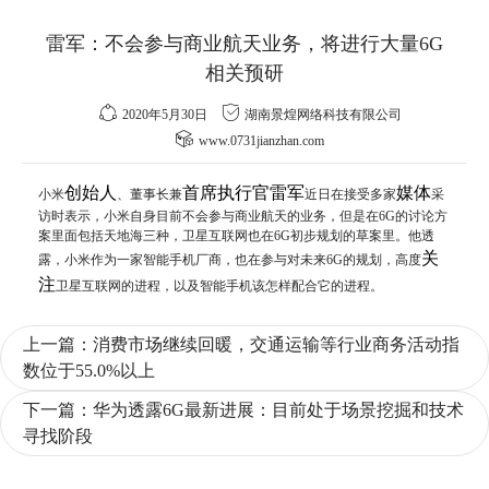
雷军：不会参与商业航天业务，将进行大量6G
相关预研
2020年5月30日
湖南景煌网络科技有限公司
www.0731jianzhan.com
创始人
首席执行官
雷军
媒体
小米
、董事长兼
近日在接受多家
采
访时表示，小米自身目前不会参与商业航天的业务，但是在6G的讨论方
案里面包括天地海三种，卫星互联网也在6G初步规划的草案里。他透
关
露，小米作为一家智能手机厂商，也在参与对未来6G的规划，高度
注
卫星互联网的进程，以及智能手机该怎样配合它的进程。
上一篇：
消费市场继续回暖，交通运输等行业商务活动指
数位于55.0%以上
下一篇：
华为透露6G最新进展：目前处于场景挖掘和技术
寻找阶段