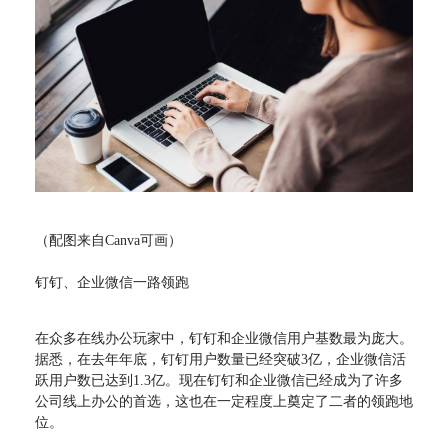
（配图来自Canva可画）
钉钉、企业
微信
一路领跑
在众多在线办公玩家中，钉钉和企业微信用户基数最为庞大。
据悉，在去年年底，钉钉用户数量已经突破3亿，企业微信活
跃用户数已达到1.3亿。现在钉钉和企业微信已经成为了许多
公司线上办公的首选，这也在一定程度上奠定了二者的领跑地
位。