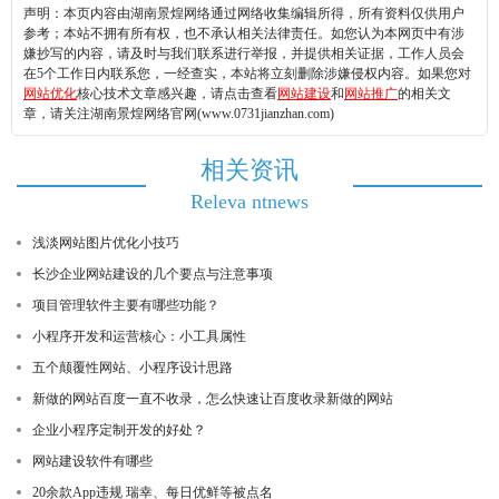
声明：本页内容由湖南景煌网络通过网络收集编辑所得，所有资料仅供用户
参考；本站不拥有所有权，也不承认相关法律责任。如您认为本网页中有涉
嫌抄写的内容，请及时与我们联系进行举报，并提供相关证据，工作人员会
在5个工作日内联系您，一经查实，本站将立刻删除涉嫌侵权内容。如果您对
网站优化
核心技术文章感兴趣，请点击查看
网站建设
和
网站推广
的相关文
章，请关注湖南景煌网络官网(www.0731jianzhan.com)
相关资讯
Releva ntnews
浅淡网站图片优化小技巧
长沙企业网站建设的几个要点与注意事项
项目管理软件主要有哪些功能？
小程序开发和运营核心：小工具属性
五个颠覆性网站、小程序设计思路
新做的网站百度一直不收录，怎么快速让百度收录新做的网站
企业小程序定制开发的好处？
网站建设软件有哪些
20余款App违规 瑞幸、每日优鲜等被点名