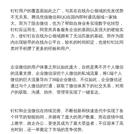
钉钉用户的覆盖面如此之广，与其在在线办公领域的先发优势
不无关系。
腾讯凭借微信和QQ在国内即时通讯领域一家独
大。而为了阻击微信，也为了帮助自身业务实现数字化转型，
钉钉应运而生。阿里所具备服务企业的基因以及强大的硬核实
力，使钉钉在在线办公领域拥有了无法匹敌的基础。而作为国
内出现较早的在线办公平台，较长的时间积淀，也使钉钉比同
类对手积攒了更多的经验和用户。
企业微信的用户体量之所以如此庞大，自然是离不开个人微信
的流量支撑。
企业微信深挖个人微信的私域流量，将C端个人
微信的巨大流量导向了B端企业微信。不仅如此，企业微信还
通过与个人微信的打通，获取了微信体系下的社交关系，对用
户的获取、沟通、协作、
管理
等实现了一键直达。
钉钉和企业微信在持续完善、不断创新和快速迭代中实现了各
个环节的智能协同，并拥有了庞大的用户数量。而在疫情中线
上教学、政企办公，更使其成为了最大受益者，不仅迎来了高
光时刻，还一举奠定了市场的竞争优势。