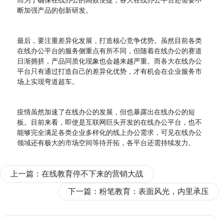
而为了确保在线办公的高效便捷，各大在线办公平台还需要不
断加强产品的创新研发。
最后，要注重差异化发展，打造核心竞争优势。
虽然目前各类
在线办公平台的服务侧重点有所不同，但随着在线办公的赛道
日渐拥挤，产品同质化现象也会越来越严重。而各大在线办公
平台只有通过打造自己的差异化优势，才有机会在企业服务市
场上实现弯道超车。
疫情虽然加速了在线办公的发展，但也暴露出在线办公的短
板。目前来看，即使是互联网巨头开发的在线办公平台，也不
能够完全满足各类企业多样化的线上办公需求，可见在线办公
领域还有极大的市场空间等待开拓，各平台还需持续发力。
上一篇：
在线教育停不下来的营销大战
下一篇：
粉笔教育：表面风光，内里承压