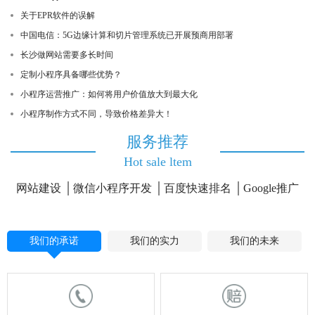
关于EPR软件的误解
中国电信：5G边缘计算和切片管理系统已开展预商用部署
长沙做网站需要多长时间
定制小程序具备哪些优势？
小程序运营推广：如何将用户价值放大到最大化
小程序制作方式不同，导致价格差异大！
服务推荐
Hot sale ltem
网站建设
微信小程序开发
百度快速排名
Google推广
我们的承诺
我们的实力
我们的未来