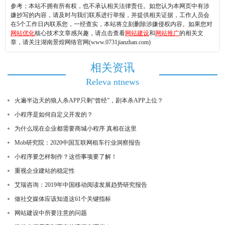
参考；本站不拥有所有权，也不承认相关法律责任。如您认为本网页中有涉
嫌抄写的内容，请及时与我们联系进行举报，并提供相关证据，工作人员会
在5个工作日内联系您，一经查实，本站将立刻删除涉嫌侵权内容。如果您对
网站优化
核心技术文章感兴趣，请点击查看
网站建设
和
网站推广
的相关文
章，请关注湖南景煌网络官网(www.0731jianzhan.com)
相关资讯
Releva ntnews
火遍半边天的狼人杀APP只剩“曾经”，剧本杀APP上位？
小程序是如何自定义开发的？
为什么现在企业都需要商城小程序 真相在这里
Mob研究院：2020中国互联网租车行业洞察报告
小程序要怎样制作？这些事项要了解！
重视企业建站的稳定性
艾瑞咨询：2019年中国移动阅读发展趋势研究报告
做社交媒体应该知道这61个关键指标
网站建设中所要注意的问题