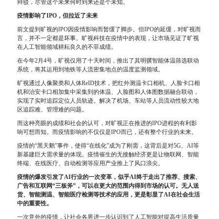
辩驳，尽管这个未来何时到来还是个未知。
疫情影响了IPO，但拉近了未来
前文提到旷视的IPO因疫情影响而暂缓了脚步。但IPO的延缓，对旷视而
言，并不一定都是坏事。旷视科技在疫情中的表现，让市场见证了旷视
在人工智能领域耕耘良久的不菲成绩。
在今年2月4号，旷视仅用了十天时间，推出了其明骥智能体温筛选联动
系统，将其运用到地铁等人流密集地点的温度监测领域。
旷视通过人像聚类和人体ReID技术，把红外测温卡口相机、人脸卡口相
机和治安卡口相加集中采集到的体温、人脸图和人体图数据融合联动，
实现了实时追踪定位人员轨迹。解决了机场、车站等人员流动性较大地
区追踪难、管理难的问题。
而这种亮眼的成绩和社会的认可，对旷视正在推进的IPO进程的有利影
响可想而知。而疫情影响的不仅仅是IPO而已，还有整个行业的未来。
疫情的“黑天鹅”事件，使得“在线化”成为了刚需，这背后是对5G、AI等
新基建巨大需求量的体现。疫情催生的无接触经济更是让物联网、智能
终端、在线医疗、自动检测等应用产业推上了风口浪尖。
疫情的爆发引发了AI行业的一次变革，似乎AI终于走出了推荐、搜索、
广告和互联网“三板斧”，可以在更大的范围内得到市场的认可。无人送
货、智能测温、智能医疗检测等技术的应用，更是彰显了AI在社会生活
中的重要性。
一次意外的疫情，让社会各界进一步认识到了人工智能对提高生活质量