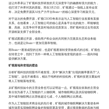
这让外界承认了旷视科技所研发的天元深度学习的确拥有强大的能力，
也打消了外界对其的质疑。而在3月25日，旷视通过一场线上发布会宣
布，决定免费开源其AI生产力平台Brain++的核心深度学习框架天元。
对于这次的免费开源，旷视CEO印奇表示这与人工智能行业发展有直接
关系。在他看来，人工智能公司的核心是具备平台化的能力，即能够批
量、高效、比竞争对手更及时地供应优质算法，而旷视科技过去凭借其
开源框架支撑了全部业务。
旷视试图通过开源，借助用户和企业的共同努力完善其生态和业务能
力，也就是让Brain++更加完善和智能。
而Brain++逐渐成型的过程，也是旷视逐渐转变营收模式的过程。旷视也
在转变之中，找到了另外一种将人工智能落地变现的途径——面向B端
提供解决方案。
旷视落地和变现的壁垒
分析旷视科技的招股书不难发现，其中“解决方案”出现的频率要高于“人
工智能”。这也不难看出，相比于纯粹的科技机构，旷视科技更注重如何
将人工智能落地变现。
从旷视科技如今的主营业务也可以证明这一点。旷视现在依靠的主营业
务分别为基于人工智能的个人物联网、城市物联网以及供应链物联网，
其中城市物联网占比营收超过七成，个人物联网占比两成。
作为人工智能技术商业化的先行者，旷视的城市物联网解决方案使各种
城市场景实现物联网设备的智能部署及管理，通过视觉数据的高效与精