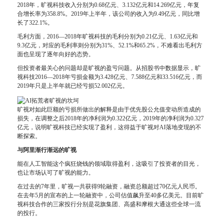
2018年，旷视科技收入分别为0.68亿元、3.132亿元和14.269亿元，年复
合增长率为358.8%。2019年上半年，该公司的收入为9.49亿元，同比增
长了322.1%。
毛利方面，2016—2018年旷视科技的毛利分别为0.21亿元、1.63亿元和
9.3亿元，对应的毛利率则分别为31%、52.1%和65.2%，不难看出毛利方
面也呈现了逐年向好的态势。
但投资者最关心的问题却是旷视的盈亏问题。从招股书中数据显示，旷
视科技2016—2018年亏损金额为3.428亿元、7.588亿元和33.516亿元，而
2019年只是上半年就已经亏损52.002亿元。
旷视对如此巨额的亏损所做出的解释是由于优先股公允值变动所造成的
损失，在调整之后2018年的净利润为0.322亿元，2019年的净利润为0.327
亿元，说明旷视科技已经实现了盈利，这得益于旷视对AI落地变现的不
断探索。
与阿里渐行渐远的旷视
能在人工智能这个疯狂烧钱的领域取得盈利，这吸引了投资者的目光，
也让市场认可了旷视的能力。
在过去的7年里，旷视一共获得9轮融资，融资总额超过70亿元人民币。
在去年5月的宣布的上一轮融资中，公司估值飙升至40多亿美元。目前旷
视科技合作的三家投行分别是花旗集团、高盛和摩根大通这些全球一流
的投行。