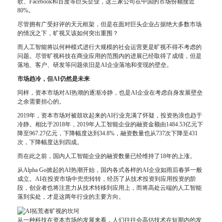
歌、Facebook和百度等巨头企业，这三家公司在中国的市场份额接近
80%。
尽管拥有广受好评的天元框架，但是在面对巨头企业占据绝大多数市场
的情况之下，旷视又该如何突出重围？
而人工智能将以何种模式进行大规模的社会运营更是旷视不得不考虑的
问题。尽管旷视科技在商业应用的范围内的进展已经取得了成绩，但是
落地、客户、研发等问题依旧是AI企业落地和变现的壁垒。
市场趋冷，但AI仍然是未来
同样，资本市场对AI热潮的逐渐冷静，也是AI企业在考虑自身发展壁垒
之余需要担心的。
2019年，资本市场对被鼓吹起来的AI行业充满了怀疑，投资热浪也趋于
冷静。相比于2018年，2019年人工智能企业的融资金额由1484.53亿元下
降至967.27亿元，下降幅度达到34.8%，融资数量也从737次下降至431
次，下降幅度达到四成。
而在此之前，国内人工智能企业的融资数量已经维持了18年的上涨。
从Alpha Go掀起的AI热潮开始，国内各式各样的AI企业如雨后春笋一般
成立。AI在投资市场中兜兜转转，经历了从技术投资到应用投资的阶
段，创业者也将注意力从技术转移到应用上，而将高处云端的人工智能
落到实处，才是这两年行业的主要方向。
从一种科技在资本市场的发展来看，人们往往会高估技术在短期内的发