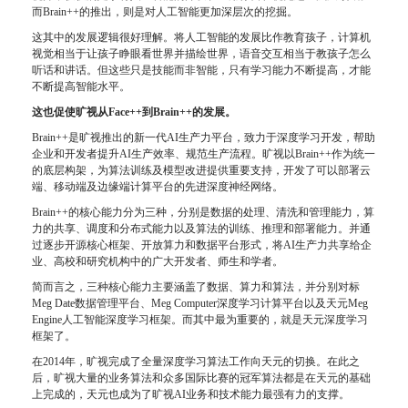
而Brain++的推出，则是对人工智能更加深层次的挖掘。
这其中的发展
逻辑
很好理解。将人工智能的发展比作教育
孩子
，计算机
视觉相当于让孩子睁眼看世界并描绘世界，语音交互相当于教孩子怎么
听话和讲话。但这些只是技能而非智能，只有学习能力不断提高，才能
不断提高智能水平。
这也促使旷视从Face++到Brain++的发展。
Brain++是旷视推出的新一代AI生产力平台，致力于深度学习开发，帮助
企业和开发者提升AI生产效率、规范生产流程。旷视以Brain++作为统一
的底层构架，为算法训练及模型改进提供重要支持，开发了可以部署云
端、移动端及边缘端计算平台的先进深度神经网络。
Brain++的核心能力分为三种，分别是数据的处理、清洗和管理能力，算
力的共享、调度和分布式能力以及算法的训练、推理和部署能力。并通
过逐步开源核心框架、开放算力和数据平台形式，将AI生产力共享给企
业、高校和研究机构中的广大开发者、师生和学者。
简而言之，三种核心能力主要涵盖了数据、算力和算法，并分别对标
Meg Date数据管理平台、Meg Computer深度学习计算平台以及天元Meg
Engine人工智能深度学习框架。而其中最为重要的，就是天元深度学习
框架了。
在2014年，旷视完成了全量深度学习算法工作向天元的切换。在此之
后，旷视大量的业务算法和众多国际比赛的冠军算法都是在天元的基础
上完成的，天元也成为了旷视AI业务和技术能力最强有力的支撑。