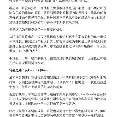
付宝新推出刷脸支付设备“蜻蜓”并对其进行20亿元的补贴。
看起来，旷视科技和一路扶持其发展的阿里也渐行渐远，这不免让旷视
陷入了较为尴尬的局面。背后和阿里渊源颇深的旷视科技，腾讯自然有
充分的理由不选择其产品。这种阿里不亲腾讯不爱的尴尬局面，让这个
烧钱速度颇快的科技公司不得不寻求新的发展方向。
但是这也为旷视提供了一次转变的机会。
从旷视的角度出发，仅仅依靠提供人脸识别解决方案来盈利的单一模式
并不理想。按照2018年收入计算，旷视已经成为中国最大的云端人脸识
别身份验证解决方案供应商，尽管占据着超过60%的市场份额，却仅仅
带来了1.2亿元的收入。
不难看出，单一模式的收入，很难满足旷视发展的需求，但这也让旷视
开始向更深层面进行探索。
转变之路：从Face++到Brain++
最初只是想将计算机视觉应用到
游戏
之中的旷视“三剑客”并没有创业的
打算，反倒把游戏做得风生水起，《乌鸦来了》推出当天下载量就超过
十万加，并且冲上苹果手机游戏榜前五。
创立旷视后，印奇赴美留学，在留学期间发现谷歌、Facebook等巨头都
在下注人脸识别业务，随即将公司业务定位在面向企业和公司的计算机
视觉方面，上线Face++平台并迎来了第一批客户。
Face++取得了不错的成果，旷视也成为这个行业最大的独角企业，但旷
视并不仅仅满足于将人工智能的开发和应用停留在视觉这一浅层领域。