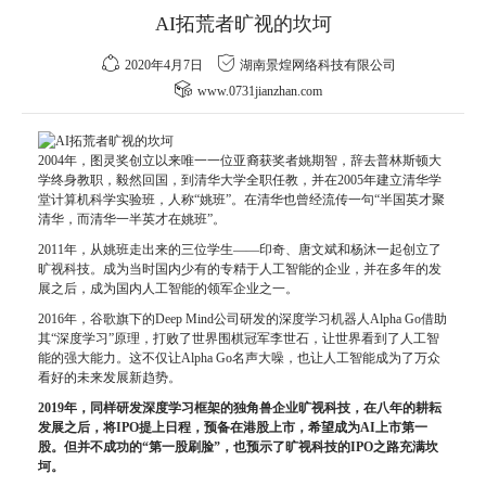
AI拓荒者旷视的坎坷
2020年4月7日
湖南景煌网络科技有限公司
www.0731jianzhan.com
2004年，图灵奖创立以来唯一一位亚裔获奖者姚期智，辞去普林斯顿大
学终身教职，毅然回国，到清华大学全职任教，并在2005年建立清华学
堂计算机科学实验班，人称“姚班”。在清华也曾经流传一句“半国英才聚
清华，而清华一半英才在姚班”。
2011年，从姚班走出来的三位学生——印奇、唐文斌和杨沐一起创立了
旷视科技。成为当时国内少有的专精于人工智能的企业，并在多年的发
展之后，成为国内人工智能的领军企业之一。
2016年，谷歌旗下的Deep Mind公司研发的深度学习机器人Alpha Go借助
其“深度学习”原理，打败了世界围棋冠军李世石，让世界看到了人工智
能的强大能力。这不仅让Alpha Go名声大噪，也让人工智能成为了万众
看好的未来发展新趋势。
2019年，同样研发深度学习框架的独角兽企业旷视科技，在八年的耕耘
发展之后，将IPO提上日程，预备在港股上市，希望成为AI上市第一
股。但并不成功的“第一股刷脸”，也预示了旷视科技的IPO之路充满坎
坷。