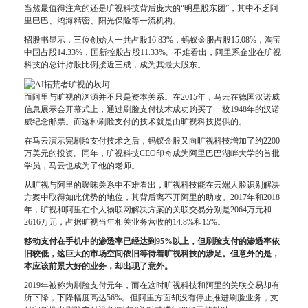
当然最值得注意的还是旷视科技背后庞大的“明星股东团”，其中不乏阿
里巴巴、鸿海精密、阳光保险等一流机构。
招股书显示，三位创始人一共占股16.83%，蚂蚁金服占股15.08%，淘宝
中国占股14.33%，国新控股占股11.33%。不难看出，阿里系企业在旷视
科技的总计持股比例接近三成，成为其最大股东。
而阿里与旷视的渊源并不只是资本关系。在2015年，马云在德国汉诺威
信息展示会开幕式上，通过刷脸支付技术成功购买了一枚1948年的汉诺
威纪念邮票。而这种刷脸支付的技术就是由旷视科技提供的。
在马云演示完刷脸支付技术之后，蚂蚁金服又向旷视科技增加了约2200
万美元的投资。同年，旷视科技CEO印奇成为阿里巴巴湖畔大学的首批
学员，马云也成为了他的老师。
从旷视与阿里的暧昧关系中不难看出，旷视科技能在云端人脸识别解决
方案中取得如此优势的地位，其背后离不开阿里的助攻。2017年和2018
年，旷视和阿里在个人物联网解决方案的关联交易分别是2064万元和
2616万元，占据旷视当年相关业务营收的14.8%和15%。
移动支付
在手机中的渗透率已经达到95%以上，但刷脸支付的渗透率依
旧较低，这巨大的市场空间依旧等待着旷视科技的涉足。但意外的是，
本应该前景大好的业务，却出现了意外。
2019年被称为刷脸支付元年，而在这时旷视科技和阿里的关联交易却有
所下降，下降幅度高达56%。但阿里方面却没有停止推进刷脸业务，支