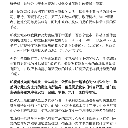
确分析，加强公共安全与便利，优化交通管理并改善城市资源。
城市物联网板块占据了旷视科技营收的大头，其业务主要包括为科技公
司、银行、智能手机公司、第三方系统集成商、政府机构、物业管理
者、物流公司等提供服务，而其中政府机构依旧是旷视科技最主要的买
单者。
旷视的城市物联网解决方案应用于中国的一百多个城市，带动了整体营
收的迅猛增长。根据招股书中数据可知，2017年、2018年以及2019年上
半年，旷视科技物联网板块的收入分别为1.68亿元、10.57亿元、6.95亿
元。分别占同期总收入的53.6%、74.1%和73.2%。
但是问题依旧存在。尽管背靠政府，旷视获得了不错的收入，单是2018
年政府对旷视的补贴就有0.92亿元。但是政府能拿出来的市场体量总是
有限的，在政府市场需求短期疲软的时候，旷视又该怎样保持稳定的增
长呢？
旷视科技与商汤科技、云从科技、依图科技一起被称为“AI四小龙”。虽
然四小龙业务主打的赛道有所差异，但是同质化依旧相当严重。他们的
主要业务都集中在安防、金融、零售、汽车、医疗等领域。
面对人工智能领域里众多的参与者，旷视科技当前还没有在相关垂直领
域形成特别强的竞争优势。而AI行业这块蛋糕太过于丰盛，行业内的其
他企业都虎视眈眈，旷视又该如何保证在竞争中总能切到更多蛋糕呢？
市场对于深度学习框架也有着广泛的需求，众多企业都表示正在使用开
源的深度学习框架训练算法模型。但市场中深度学习框架提供者还有谷