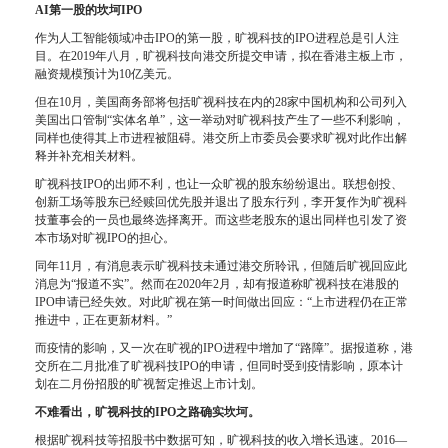
AI第一股的坎坷IPO
作为人工智能领域冲击IPO的第一股，旷视科技的IPO进程总是引人注
目。在2019年八月，旷视科技向港交所提交申请，拟在香港主板上市，
融资规模预计为10亿美元。
但在10月，美国商务部将包括旷视科技在内的28家中国机构和公司列入
美国出口管制“实体名单”，这一举动对旷视科技产生了一些不利影响，
同样也使得其上市进程被阻碍。港交所上市委员会要求旷视对此作出解
释并补充相关材料。
旷视科技IPO的出师不利，也让一众旷视的股东纷纷退出。联想创投、
创新工场等股东已经赎回优先股并退出了股东行列，李开复作为旷视科
技董事会的一员也最终选择离开。而这些老股东的退出同样也引发了资
本市场对旷视IPO的担心。
同年11月，有消息表示旷视科技未通过港交所聆讯，但随后旷视回应此
消息为“报道不实”。然而在2020年2月，却有报道称旷视科技在港股的
IPO申请已经失效。对此旷视在第一时间做出回应：“上市进程仍在正常
推进中，正在更新材料。”
而疫情的影响，又一次在旷视的IPO进程中增加了“路障”。据报道称，港
交所在二月批准了旷视科技IPO的申请，但同时受到疫情影响，原本计
划在二月份招股的旷视暂定推迟上市计划。
不难看出，旷视科技的IPO之路确实坎坷。
根据旷视科技等招股书中数据可知，旷视科技的收入增长迅速。2016—