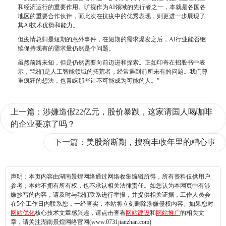
和经济运行的重要作用。旷视作为AI领域的先行者之一，本就是各国各
地区的重要合作伙伴，而此次在抗疫中的
优秀
表现，则更进一步展现了
其AI技术优势和能力。
但疫情总归是短期的意外事件，在短期的需求爆发之后，AI行业能否继
续保持现有的需求量仍然是个问题。
虽然前路未知，但是仍然需要向前迈进和探索。正如印奇在招股书中表
示，“我们是人工智能领域的拓荒者，经常遇到前所未有的问题。我们尊
重疯狂的想法，也青睐那些让不可能成为可能的人。”
上一篇：
涉嫌造假22亿元，股价暴跌，这家请国人喝咖啡
的企业要凉了吗？
下一篇：
美股熔断期，搜狗丰收年里的糟心事
声明：本页内容由湖南景煌网络通过网络收集编辑所得，所有资料仅供用户
参考；本站不拥有所有权，也不承认相关法律责任。如您认为本网页中有涉
嫌抄写的内容，请及时与我们联系进行举报，并提供相关证据，工作人员会
在5个工作日内联系您，一经查实，本站将立刻删除涉嫌侵权内容。如果您对
网站优化
核心技术文章感兴趣，请点击查看
网站建设
和
网站推广
的相关文
章，请关注湖南景煌网络官网(www.0731jianzhan.com)