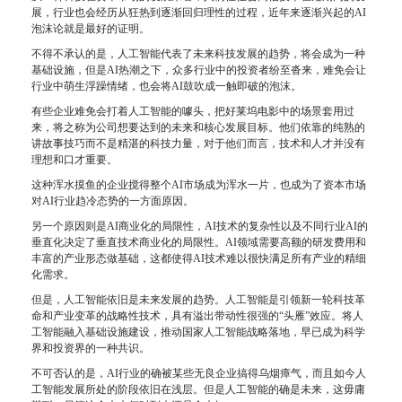
展，行业也会经历从狂热到逐渐回归理性的过程，近年来逐渐兴起的AI
泡沫论就是最好的证明。
不得不承认的是，人工智能代表了未来科技发展的趋势，将会成为一种
基础设施，但是AI热潮之下，众多行业中的投资者纷至沓来，难免会让
行业中萌生浮躁情绪，也会将AI鼓吹成一触即破的泡沫。
有些企业难免会打着人工智能的噱头，把好莱坞电影中的场景套用过
来，将之称为公司想要达到的未来和核心发展目标。他们依靠的纯熟的
讲故事技巧而不是精湛的科技力量，对于他们而言，技术和人才并没有
理想和口才重要。
这种浑水摸鱼的企业搅得整个AI市场成为浑水一片，也成为了资本市场
对AI行业趋冷态势的一方面原因。
另一个原因则是AI商业化的局限性，AI技术的复杂性以及不同行业AI的
垂直化决定了垂直技术商业化的局限性。AI领域需要高额的研发费用和
丰富的产业形态做基础，这都使得AI技术难以很快满足所有产业的精细
化需求。
但是，人工智能依旧是未来发展的趋势。人工智能是引领新一轮科技革
命和产业变革的战略性技术，具有溢出带动性很强的“头雁”效应。将人
工智能融入基础设施建设，推动国家人工智能战略落地，早已成为科学
界和投资界的一种共识。
不可否认的是，AI行业的确被某些无良企业搞得乌烟瘴气，而且如今人
工智能发展所处的阶段依旧在浅层。但是人工智能的确是未来，这毋庸