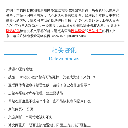
声明：本页内容由湖南景煌网络通过网络收集编辑所得，所有资料仅供用户
参考；本站不拥有所有权，也不承认相关法律责任。如您认为本网页中有涉
嫌抄写的内容，请及时与我们联系进行举报，并提供相关证据，工作人员会
在5个工作日内联系您，一经查实，本站将立刻删除涉嫌侵权内容。如果您对
网站优化
核心技术文章感兴趣，请点击查看
网站建设
和
网站推广
的相关文
章，请关注湖南景煌网络官网(www.0731jianzhan.com)
相关资讯
Releva ntnews
腾讯AI医疗窘境
残酷，90%的小程序都有可能死掉，怎么成为活下来的10%
互联网体育健康猫触雷之败：留给了创业者什么警示？
进销存系统对库存管理一些主要功能
网站在百度里不稳定？排名一直不能恢复靠前是为什么
新闻内页-JS分页
怎么判断一个网站建设好不好
冰火两重天：阴面上演撤退潮，阳面上演新店开疆拓土