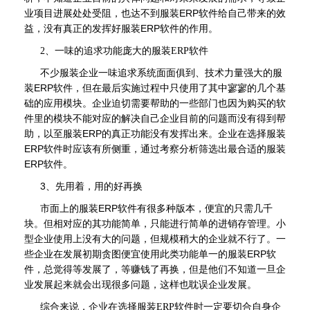
业项目进展处处受阻，也达不到服装ERP软件给自己带来的效
益，没有真正的发挥好服装ERP软件的作用。
2、一味的追求功能庞大的
服装ERP软件
不少服装企业一味追求系统面面俱到、技术力量强大的服
装ERP软件，但在最后实施过程中只使用了其中寥寥的几个基
础的应用模块。企业迫切需要帮助的一些部门也因为购买的软
件里的模块不能对应的解决自己企业目前的问题而没有得到帮
助，以至服装ERP的真正功能没有发挥出来。企业在选择服装
ERP软件时应该有所侧重，通过考察分析筛选出最合适的服装
ERP软件。
3、先用着，用的好再换
市面上的服装ERP软件有很多种版本，便宜的只需几千
块。但相对应的其功能简单，只能进行简单的进销存管理。小
型企业使用上没有大的问题，但规模稍大的企业就不行了。一
些企业在发展初期贪图便宜使用此类功能单一的服装ERP软
件，总觉得等发展了，等赚钱了再换，但是他们不知道一旦企
业发展起来就会出现很多问题，这样也耽误企业发展。
综合来说，企业在选择
服装ERP软件
时一定要切合自身企