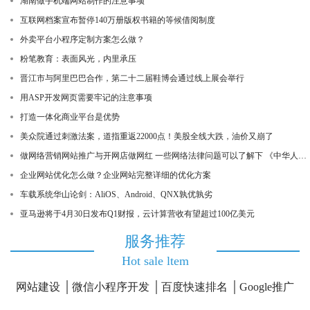
湖南做手机端网站制作的注意事项
互联网档案宣布暂停140万册版权书籍的等候借阅制度
外卖平台小程序定制方案怎么做？
粉笔教育：表面风光，内里承压
晋江市与阿里巴巴合作，第二十二届鞋博会通过线上展会举行
用ASP开发网页需要牢记的注意事项
打造一体化商业平台是优势
美众院通过刺激法案，道指重返22000点！美股全线大跌，油价又崩了
做网络营销网站推广与开网店做网红 一些网络法律问题可以了解下 《中华人民共和国电子商务法》
企业网站优化怎么做？企业网站完整详细的优化方案
车载系统华山论剑：AliOS、Android、QNX孰优孰劣
亚马逊将于4月30日发布Q1财报，云计算营收有望超过100亿美元
服务推荐
Hot sale ltem
网站建设
微信小程序开发
百度快速排名
Google推广