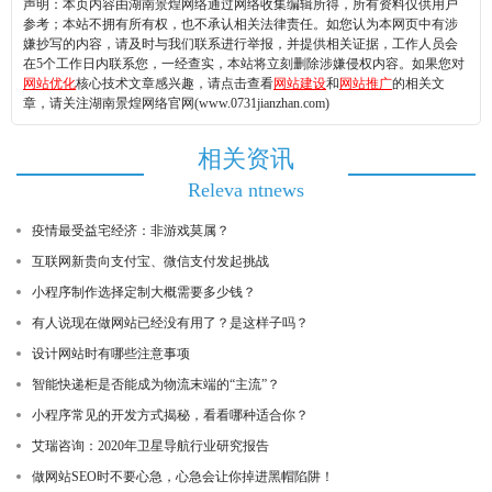
声明：本页内容由湖南景煌网络通过网络收集编辑所得，所有资料仅供用户
参考；本站不拥有所有权，也不承认相关法律责任。如您认为本网页中有涉
嫌抄写的内容，请及时与我们联系进行举报，并提供相关证据，工作人员会
在5个工作日内联系您，一经查实，本站将立刻删除涉嫌侵权内容。如果您对
网站优化
核心技术文章感兴趣，请点击查看
网站建设
和
网站推广
的相关文
章，请关注湖南景煌网络官网(www.0731jianzhan.com)
相关资讯
Releva ntnews
疫情最受益宅经济：非游戏莫属？
互联网新贵向支付宝、微信支付发起挑战
小程序制作选择定制大概需要多少钱？
有人说现在做网站已经没有用了？是这样子吗？
设计网站时有哪些注意事项
智能快递柜是否能成为物流末端的“主流”？
小程序常见的开发方式揭秘，看看哪种适合你？
艾瑞咨询：2020年卫星导航行业研究报告
做网站SEO时不要心急，心急会让你掉进黑帽陷阱！