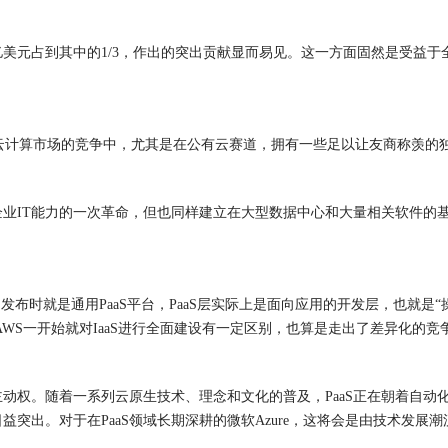
6亿美元占到其中的1/3，作出的突出贡献显而易见。这一方面固然是受益
云计算市场的竞争中，尤其是在公有云赛道，拥有一些足以让友商称羡的
企业IT能力的一次革命，但也同样建立在大型数据中心和大量相关软件的
。
起初发布时就是通用PaaS平台，PaaS层实际上是面向应用的开发层，也就
逊AWS一开始就对IaaS进行全面建设有一定区别，也算是走出了差异化的竞
主动权。
随着一系列云原生技术、理念和文化的普及，PaaS正在朝着自
益突出。对于在PaaS领域长期深耕的微软Azure，这将会是由技术发展