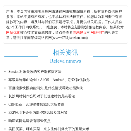
声明：本页内容由湖南景煌网络通过网络收集编辑所得，所有资料仅供用户
参考；本站不拥有所有权，也不承认相关法律责任。如您认为本网页中有涉
嫌抄写的内容，请及时与我们联系进行举报，并提供相关证据，工作人员会
在5个工作日内联系您，一经查实，本站将立刻删除涉嫌侵权内容。如果您对
网站优化
核心技术文章感兴趣，请点击查看
网站建设
和
网站推广
的相关文
章，请关注湖南景煌网络官网(www.0731jianzhan.com)
相关资讯
Releva ntnews
Session对象失效的客户端解决方法
车载系统华山论剑：AliOS、Android、QNX孰优孰劣
百度搜索快照功能消失 是什么情况导致功能淘汰
长沙网站制作公司对于低价建站的几点看法
CBNData：2019消费领域10大新赛道
ERP环境下企业内部控制风险及其对策
响应式网站建设有哪些优点
美团买菜、叮咚买菜、京东生鲜们爆火下的五层大考