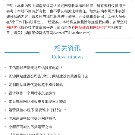
声明：本页内容由湖南景煌网络通过网络收集编辑所得，所有资料仅供用户
参考；本站不拥有所有权，也不承认相关法律责任。如您认为本网页中有涉
嫌抄写的内容，请及时与我们联系进行举报，并提供相关证据，工作人员会
在5个工作日内联系您，一经查实，本站将立刻删除涉嫌侵权内容。如果您对
网站优化
核心技术文章感兴趣，请点击查看
网站建设
和
网站推广
的相关文
章，请关注湖南景煌网络官网(www.0731jianzhan.com)
相关资讯
Releva ntnews
工信部最严新规将终结骚扰电话？
长沙网站建设公司告诉您，网站建设的关键是什么
定制网站建设优势远超于模板建站
设计制作一个网站该怎么操作
常见弊端网站模板重复出现率比较高
运营微信小程序 需要谁来“打配合”？
网站建设中如何提升网站特色
小程序商城的另类运营之道