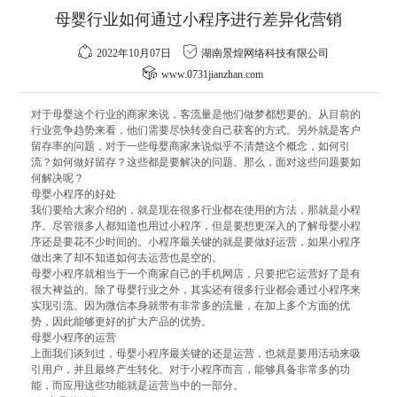
母婴行业如何通过小程序进行差异化营销
2022年10月07日
湖南景煌网络科技有限公司
www.0731jianzhan.com
对于母婴这个行业的商家来说，客流量是他们做梦都想要的。从目前的
行业竞争趋势来看，他们需要尽快转变自己获客的方式。另外就是客户
留存率的问题，对于一些母婴商家来说似乎不清楚这个概念，如何引
流？如何做好留存？这些都是要解决的问题。那么，面对这些问题要如
何解决呢？
母婴小程序的好处
我们要给大家介绍的，就是现在很多行业都在使用的方法，那就是小程
序。尽管很多人都知道也用过小程序，但是要想更深入的了解母婴小程
序还是要花不少时间的。小程序最关键的就是要做好运营，如果小程序
做出来了却不知道如何去运营也是空的。
母婴小程序就相当于一个商家自己的手机网店，只要把它运营好了是有
很大裨益的。除了母婴行业之外，其实还有很多行业都会通过小程序来
实现引流。因为微信本身就带有非常多的流量，在加上多个方面的优
势，因此能够更好的扩大产品的优势。
母婴小程序的运营
上面我们谈到过，母婴小程序最关键的还是运营，也就是要用活动来吸
引用户，并且最终产生转化。对于小程序而言，能够具备非常多的功
能，而应用这些功能就是运营当中的一部分。