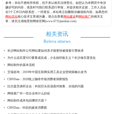
参考；本站不拥有所有权，也不承认相关法律责任。如您认为本网页中有涉
嫌抄写的内容，请及时与我们联系进行举报，并提供相关证据，工作人员会
在5个工作日内联系您，一经查实，本站将立刻删除涉嫌侵权内容。如果您对
网站优化
核心技术文章感兴趣，请点击查看
网站建设
和
网站推广
的相关文
章，请关注湖南景煌网络官网(www.0731jianzhan.com)
相关资讯
Releva ntnews
长沙网站制作公司网站要如何弄才能更快被搜索引擎收录
为什么说百度SEO要看成实成，少去搞经验主义？长沙做百度优化
网站制作的基本流程
艾瑞咨询：2019年中国互联网实用工具企业营销策略白皮书
CBNData：2020线上咖啡市场消费者洞察报告
比尔盖茨谈听证会：科技巨头应该面对粗鲁、尖锐的问题
网络推广对一些企业有什么好处
网站制作成本包括哪些方面？
CBNData：00后的媒体消费观