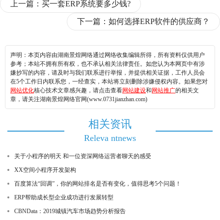
上一篇：
买一套ERP系统要多少钱?
下一篇：
如何选择ERP软件的供应商？
声明：本页内容由湖南景煌网络通过网络收集编辑所得，所有资料仅供用户
参考；本站不拥有所有权，也不承认相关法律责任。如您认为本网页中有涉
嫌抄写的内容，请及时与我们联系进行举报，并提供相关证据，工作人员会
在5个工作日内联系您，一经查实，本站将立刻删除涉嫌侵权内容。如果您对
网站优化
核心技术文章感兴趣，请点击查看
网站建设
和
网站推广
的相关文
章，请关注湖南景煌网络官网(www.0731jianzhan.com)
相关资讯
Releva ntnews
关于小程序的明天 和一位资深网络运营者聊天的感受
XX空间小程序开发架构
百度算法“回调”，你的网站排名是否有变化，值得思考5个问题！
ERP帮助成长型企业成功进行发展转型
CBNData：2019城镇汽车市场趋势分析报告