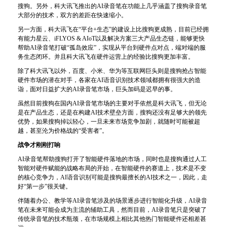
搜狗。另外，科大讯飞推出的AI录音笔在功能上几乎涵盖了搜狗录音笔
大部分的技术，双方的差距在快速缩小。
另一方面，科大讯飞在“平台+生态”的建设上比搜狗更成熟，目前已经拥
有能力星云、iFLYOS & AIoT以及解决方案三大产品生态链，能够更快
帮助AI录音笔打破“孤岛效应”，实现从平台到硬件点对点，端对端的服
务生态闭环。并且科大讯飞在硬件运营上的经验比搜狗更加丰富。
除了科大讯飞以外，百度、小米、华为等互联网巨头则是搜狗抢占智能
硬件市场的潜在对手，各家在AI语音识别技术领域都拥有很强大的造
诣，面对日益扩大的AI录音笔市场，巨头加码是迟早的事。
虽然目前搜狗在国内AI录音笔市场的主要对手依然是科大讯飞，但无论
是在产品生态，还是在构建AI技术壁垒方面，搜狗还没有足够大的领先
优势，如果搜狗掉以轻心，一旦未来市场竞争加剧，就随时可能被超
越，甚至沦为价格战的“受害者”。
战争才刚刚打响
AI录音笔帮助搜狗打开了智能硬件落地的市场，同时也是搜狗通过人工
智能对硬件赋能的战略布局的开始，在智能硬件的赛道上，技术是不变
的核心竞争力，AI语音识别可能是搜狗最擅长的AI技术之一，因此，走
好“第一步”很关键。
伴随着办公、教学等AI录音笔涉及的场景逐步进行智能化升级，AI录音
笔在未来可能会成为主流的辅助工具，然而目前，AI录音笔只是突破了
传统录音笔的技术瓶颈，在市场规模上相比其他热门智能硬件还相差甚