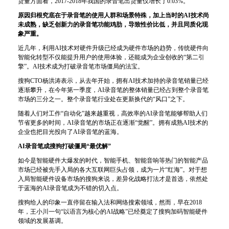
货量方面看，2017-2018年我国的录音笔出货量仅增长了0.03%。
原因归根究底在于录音笔的使用人群和场景特殊，加上当时的AI技术尚
未成熟，缺乏创新力的录音笔功能鸡肋，导致性价比低，并且同质化现
象严重。
近几年，利用AI技术对硬件升级已经成为硬件市场的趋势，传统硬件向
智能化转型不仅能
提升
用户的使用体验，还能成为企业创收的“第二引
擎”。AI技术成为打破录音笔市场僵局的法宝。
搜狗CTO杨洪涛表示，从去年开始，拥有AI技术加持的录音笔销量已经
逐渐攀升，在今年第一季度，AI录音笔的整体销量已经占到整个录音笔
市场的三分之一。整个录音笔行业处在更新换代的“风口”之下。
随着人们对工作“自动化”越来越重视，高效率的AI录音笔能够帮助人们
节省更多的时间，AI录音笔的市场正在逐渐“觉醒”。拥有成熟AI技术的
企业也把目光投向了AI录音笔的蓝海。
AI录音笔成搜狗打破僵局“最优解”
如今是智能硬件大爆发的时代，智能手机、智能音响等热门的智能产品
市场已经被先手入局的各大互联网巨头占领，成为一片“红海”。对于想
入局智能硬件设备市场的搜狗来说，差异化战略打法才是首选，依然处
于蓝海的AI录音笔成为不错的切入点。
搜狗给人的印象一直停留在输入法和网络搜索领域，然而，早在2018
年，王小川一句“以语言为核心的AI战略”已经奠定了搜狗加码智能硬件
领域的发展基调。