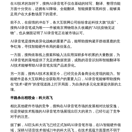
在AI技术的加持下，搜狗AI录音笔不仅在基础的转写、翻译、整理功能
方面十分突出，还拥有AI降噪、全能翻译、智能摘要等黑科技，能够满
足用户在大多数场景下的需求。
前不久，在疫情的冲击下，各大互联网公司纷纷拿起科技大旗“抗疫”，
搜狗AI录音笔成为唯一一件被南京博物馆永久收藏的“AI抗疫物见证
物”，也从侧面证明了AI录音笔正在被市场认可。
AI录音笔是搜狗差异化战略的重要产品，能帮助搜狗避开群雄逐鹿的竞
争红海，寻找智能硬件布局的最佳落点。
一方面，搜狗依靠
线上
搜索和输入法应用深耕多年积累的大量数据，为
AI录音笔的落地提供了充足的数据资源，成熟的语音识别和智能翻译等
AI技术能够帮助AI录音笔实现产品差异化。
另一方面，搜狗AI技术发展至今，已经完全具备商业化变现的能力。智
能硬件是各大互联网企业获取用户的重要入口，AI录音笔能够帮助搜狗
在“技术+硬件”的变现道路上打开局面，为自身的多元化发展提供新的土
壤。
半路杀出程咬金：科大讯飞
相比其他硬件市场的竞争，搜狗在AI录音笔市场的发展相对比较安逸，
但是突破技术瓶颈的AI录音笔市场展现出巨大的潜力，已经引起了竞争
对手的注意。
据了解，AI巨头科大讯飞已经正式加码AI录音笔市场，在IA智能硬件领
域，深耕AI语音技术领域21年的科大讯飞，在技术底蕴方面显然不弱于