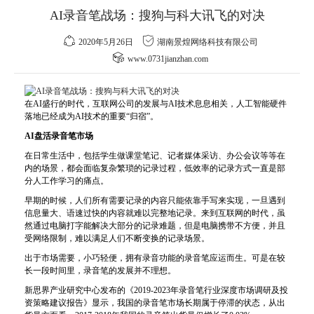
AI录音笔战场：搜狗与科大讯飞的对决
2020年5月26日
湖南景煌网络科技有限公司
www.0731jianzhan.com
在AI盛行的时代，互联网公司的发展与AI技术息息相关，人工智能硬件
落地已经成为AI技术的重要“归宿”。
AI盘活录音笔市场
在日常生活中，包括学生做课堂笔记、记者媒体采访、办公会议等等在
内的场景，都会面临复杂繁琐的记录过程，低效率的记录方式一直是部
分人工作学习的痛点。
早期的时候，人们所有需要记录的内容只能依靠手写来实现，一旦遇到
信息量大、语速过快的内容就难以完整地记录。来到互联网的时代，虽
然通过电脑
打字
能解决大部分的记录难题，但是电脑携带不方便，并且
受网络限制，难以满足人们不断变换的记录场景。
出于市场需要，小巧轻便，拥有录音功能的录音笔应运而生。可是在较
长一段时间里，录音笔的发展并不理想。
新思界产业研究中心发布的《2019-2023年录音笔行业深度市场调研及
投
资
策略建议报告》显示，我国的录音笔市场长期属于停滞的状态，从出