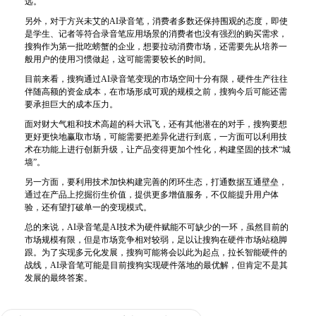
远。
另外，对于方兴未艾的AI录音笔，消费者多数还保持围观的态度，即使
是学生、记者等符合录音笔应用场景的消费者也没有强烈的购买需求，
搜狗作为第一批吃螃蟹的企业，想要拉动消费市场，还需要先从培养一
般用户的使用习惯做起，这可能需要较长的时间。
目前来看，搜狗通过AI录音笔变现的市场空间十分有限，硬件生产往往
伴随高额的资金成本，在市场形成可观的规模之前，搜狗今后可能还需
要承担巨大的成本压力。
面对财大气粗和技术高超的科大讯飞，还有其他潜在的对手，搜狗要想
更好更快地赢取市场，可能需要把差异化进行到底，一方面可以利用技
术在功能上进行创新升级，让产品变得更加个性化，构建坚固的技术“城
墙”。
另一方面，要利用技术加快构建完善的闭环生态，打通数据互通壁垒，
通过在产品上挖掘衍生
价值
，提供更多增值服务，不仅能提升用户体
验，还有望打破单一的变现模式。
总的来说，AI录音笔是AI技术为硬件赋能不可缺少的一环，虽然目前的
市场规模有限，但是市场竞争相对较弱，足以让搜狗在硬件市场站稳脚
跟。为了实现多元化发展，搜狗可能将会以此为起点，拉长智能硬件的
战线，AI录音笔可能是目前搜狗实现硬件落地的最优解，但肯定不是其
发展的最终答案。