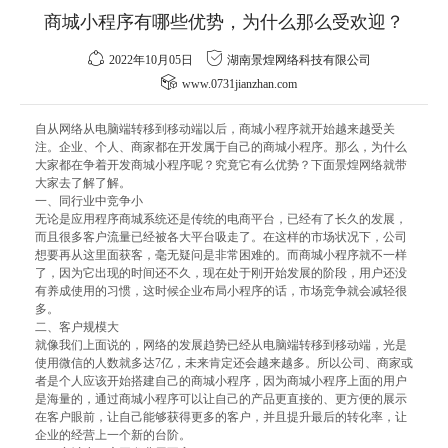
商城小程序有哪些优势，为什么那么受欢迎？
2022年10月05日
湖南景煌网络科技有限公司
www.0731jianzhan.com
自从网络从电脑端转移到移动端以后，商城小程序就开始越来越受关
注。企业、个人、商家都在开发属于自己的商城小程序。那么，为什么
大家都在争着开发商城小程序呢？究竟它有么优势？下面景煌网络就带
大家去了解了解。
一、同行业中竞争小
无论是应用程序商城系统还是传统的电商平台，已经有了长久的发展，
而且很多客户流量已经被各大平台吸走了。在这样的市场状况下，公司
想要再从这里面获客，毫无疑问是非常困难的。而商城小程序就不一样
了，因为它出现的时间还不久，现在处于刚开始发展的阶段，用户还没
有养成使用的习惯，这时候企业布局小程序的话，市场竞争就会减轻很
多。
二、客户规模大
就像我们上面说的，网络的发展趋势已经从电脑端转移到移动端，光是
使用微信的人数就多达7亿，未来肯定还会越来越多。所以公司、商家或
者是个人应该开始搭建自己的商城小程序，因为商城小程序上面的用户
是海量的，通过商城小程序可以让自己的产品更直接的、更方便的展示
在客户眼前，让自己能够获得更多的客户，并且提升最后的转化率，让
企业的经营上一个新的台阶。