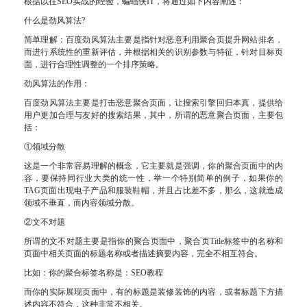
根据以往SEO实战的经验，蝙蝠侠IT，将通过如下内容阐述：
什么是劲风算法?
简单理解：百度劲风算法主要是指针对恶意利用聚合页提升网站排名，
而进行系统性的重新评估，并根据相关的识别参数与特征，针对目标页
面，进行合理性调整的一个排序策略。
劲风算法的作用：
百度劲风算法主要是打击恶意聚合页面，让搜索引擎回归本真，提供给
用户更加合理与友好的搜索结果，其中，所谓的恶意聚合页面，主要包
括：
①领域分散
这是一个非常容易理解的概念，它主要就是强调，你的聚合页面中的内
容，要保持同行业大类的统一性，举一个特别简单的例子，如果你的
TAG页面出现电子产品和服装鞋帽，并且占比差不多，那么，这就造成
领域不垂直，而内容领域分散。
②文不对题
所谓的文不对题主要是指你的聚合页面中，聚合页Title标签中的名称和
页面中相关页面的标题名称或者描述摘要内容，完全不相互符合。
比如：你的聚合标签名称是：SEO教程
而你的实际展现页面中，有的标题是装修装饰的内容，或者标题下方描
述内容不符合，这种非常不相关。